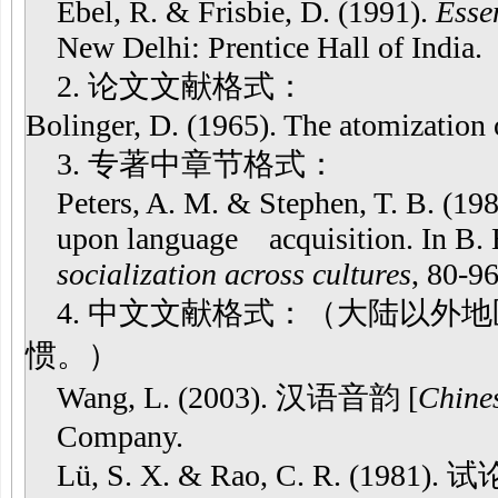
Ebel, R. & Frisbie, D. (1991).
Esse
New Delhi: Prentice Hall of India.
2. 论文文献格式：
Bolinger, D. (1965). The atomization
3. 专著中章节格式：
Peters, A. M. & Stephen, T. B. (1986
upon language acquisition. In B. B
socialization across cultures
, 80-9
4. 中文文献格式：（大陆以外
惯。）
Wang, L. (2003). 汉语音韵 [
Chine
Company.
Lü, S. X. & Rao, C. R. (1981).